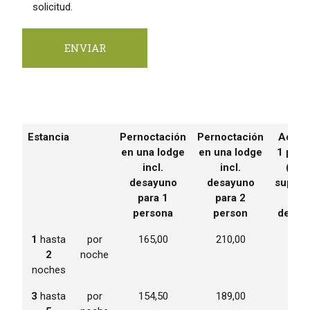
solicitud.
Estancia
Pernoctación
Pernoctación
Adicio
en una lodge
en una lodge
1 pers
incl.
incl.
(ca
desayuno
desayuno
supleta
para 1
para 2
incl
persona
person
desay
1
hasta
por
165,00
210,00
80,0
2
noche
noches
3
hasta
por
154,50
189,00
75,0