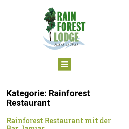
S
k
i
p
t
o
c
o
n
t
e
n
t
Kategorie:
Rainforest
Restaurant
Rainforest Restaurant mit der
Bar Jaguar