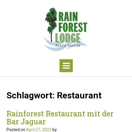
S
k
i
p
t
o
c
o
n
t
e
n
t
Schlagwort:
Restaurant
Rainforest Restaurant mit der
Bar Jaguar
Posted on
April 27, 2023
by