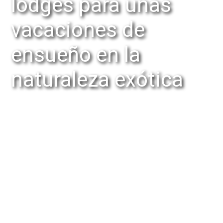
lodges para unas
vacaciones de
ensueño en la
naturaleza exótica